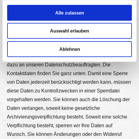
Löschung und Widerspruch:
Sie haben das Recht,
jederzeit Auskunft über Ihre bei uns gespeicherten
Alle zulassen
personenbezogenen Daten zu erhalten. Ebenso haben
Sie das Recht auf Berichtigung, Sperrung oder,
Auswahl erlauben
abgesehen von der vorgeschriebenen
Datenspeicherung zur Geschäftsabwicklung, Löschung
Ablehnen
Ihrer personenbezogenen Daten. Bitte wenden Sie sich
dazu an unseren Datenschutzbeauftragten. Die
Kontaktdaten finden Sie ganz unten. Damit eine Sperre
von Daten jederzeit berücksichtigt werden kann, müssen
diese Daten zu Kontrollzwecken in einer Sperrdatei
vorgehalten werden. Sie können auch die Löschung der
Daten verlangen, soweit keine gesetzliche
Archivierungsverpflichtung besteht. Soweit eine solche
Verpflichtung besteht, sperren wir Ihre Daten auf
Wunsch. Sie können Änderungen oder den Widerruf