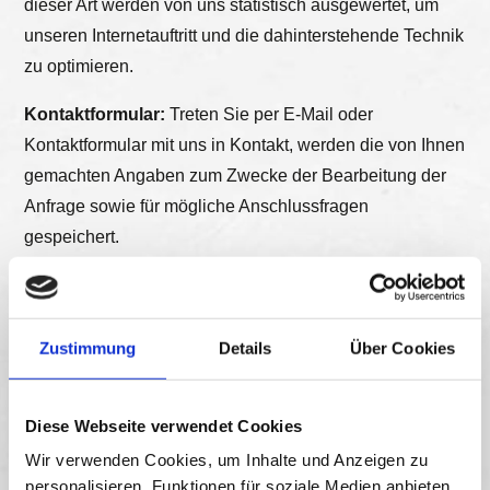
dieser Art werden von uns statistisch ausgewertet, um
unseren Internetauftritt und die dahinterstehende Technik
zu optimieren.
Kontaktformular:
Treten Sie per E-Mail oder
Kontaktformular mit uns in Kontakt, werden die von Ihnen
gemachten Angaben zum Zwecke der Bearbeitung der
Anfrage sowie für mögliche Anschlussfragen
gespeichert.
Löschung bzw. Sperrung der Daten:
Wir halten uns an
die Grundsätze der Datenvermeidung und
Datensparsamkeit. Wir speichern Ihre
Zustimmung
Details
Über Cookies
personenbezogenen Daten daher nur so lange, wie dies
zur Erreichung der hier genannten Zwecke erforderlich
Diese Webseite verwendet Cookies
ist oder wie es die vom Gesetzgeber vorgesehenen
Wir verwenden Cookies, um Inhalte und Anzeigen zu
vielfältigen Speicherfristen vorsehen. Nach Fortfall des
personalisieren, Funktionen für soziale Medien anbieten